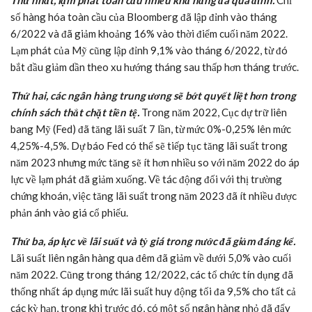
Thứ nhất, lạm phát toàn cầu nhiều khả năng đã qua đỉnh.
Chỉ
số hàng hóa toàn cầu của Bloomberg đã lập đỉnh vào tháng
6/2022 và đã giảm khoảng 16% vào thời điểm cuối năm 2022.
Lạm phát của Mỹ cũng lập đỉnh 9,1% vào tháng 6/2022, từ đó
bắt đầu giảm dần theo xu hướng tháng sau thấp hơn tháng trước.
Thứ hai, các ngân hàng trung ương sẽ bớt quyết liệt hơn trong
chính sách thắt chặt tiền tệ.
Trong năm 2022, Cục dự trữ liên
bang Mỹ (Fed) đã tăng lãi suất 7 lần, từ mức 0%-0,25% lên mức
4,25%-4,5%. Dự báo Fed có thể sẽ tiếp tục tăng lãi suất trong
năm 2023 nhưng mức tăng sẽ ít hơn nhiều so với năm 2022 do áp
lực về lạm phát đã giảm xuống. Về tác động đối với thị trường
chứng khoán, việc tăng lãi suất trong năm 2023 đã ít nhiều được
phản ánh vào giá cổ phiếu.
Thứ ba, áp lực về lãi suất và tỷ giá trong nước đã giảm đáng kể.
Lãi suất liên ngân hàng qua đêm đã giảm về dưới 5,0% vào cuối
năm 2022. Cũng trong tháng 12/2022, các tổ chức tín dụng đã
thống nhất áp dụng mức lãi suất huy động tối đa 9,5% cho tất cả
các kỳ hạn, trong khi trước đó, có một số ngân hàng nhỏ đã đẩy