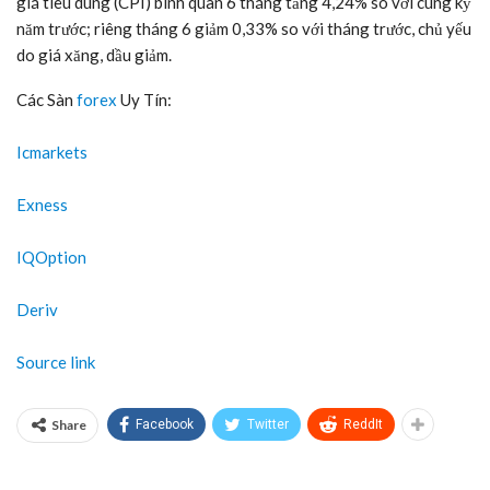
giá tiêu dùng (CPI) bình quân 6 tháng tăng 4,24% so với cùng kỳ
năm trước; riêng tháng 6 giảm 0,33% so với tháng trước, chủ yếu
do giá xăng, dầu giảm.
Các Sàn
forex
Uy Tín:
Icmarkets
Exness
IQOption
Deriv
Source link
Share
Facebook
Twitter
ReddIt