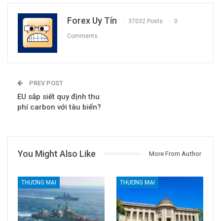
Forex Uy Tín
37032 Posts
0
Comments
PREV POST
EU sắp siết quy định thu
phí carbon với tàu biển?
You Might Also Like
More From Author
THƯƠNG MẠI
THƯƠNG MẠI