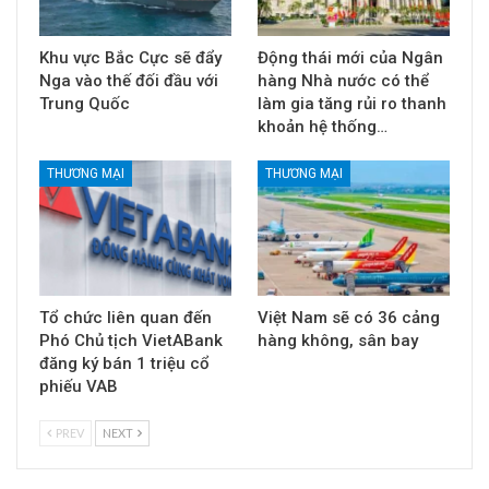
Khu vực Bắc Cực sẽ đẩy
Động thái mới của Ngân
Nga vào thế đối đầu với
hàng Nhà nước có thể
Trung Quốc
làm gia tăng rủi ro thanh
khoản hệ thống…
THƯƠNG MẠI
THƯƠNG MẠI
Tổ chức liên quan đến
Việt Nam sẽ có 36 cảng
Phó Chủ tịch VietABank
hàng không, sân bay
đăng ký bán 1 triệu cổ
phiếu VAB
PREV
NEXT