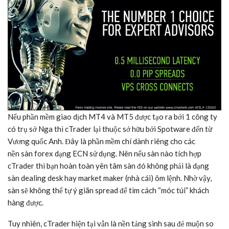
Nếu phần mềm giao dịch MT4 và MT5 được tạo ra bởi 1 công ty
có trụ sở Nga thì cTrader lại thuộc sở hữu bởi Spotware đến từ
Vương quốc Anh. Đây là phần mềm chí dành riêng cho các
nền sàn forex dạng ECN sử dụng. Nên nếu sàn nào tích hợp
cTrader thì bạn hoàn toàn yên tâm sàn đó không phải là dạng
sàn dealing desk hay market maker (nhà cái) ôm lệnh. Nhờ vậy,
sàn sẽ không thể tự ý giãn spread để tìm cách “móc túi” khách
hàng được.
Tuy nhiên, cTrader hiện tại vẫn là nền tảng sinh sau đẻ muộn so