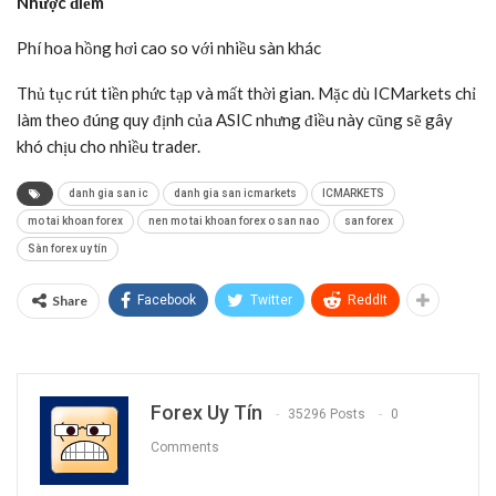
Nhược điểm
Phí hoa hồng hơi cao so với nhiều sàn khác
Thủ tục rút tiền phức tạp và mất thời gian. Mặc dù ICMarkets chỉ
làm theo đúng quy định của ASIC nhưng điều này cũng sẽ gây
khó chịu cho nhiều trader.
danh gia san ic
danh gia san icmarkets
ICMARKETS
mo tai khoan forex
nen mo tai khoan forex o san nao
san forex
Sàn forex uy tín
Share
Facebook
Twitter
ReddIt
Forex Uy Tín
35296 Posts
0
Comments