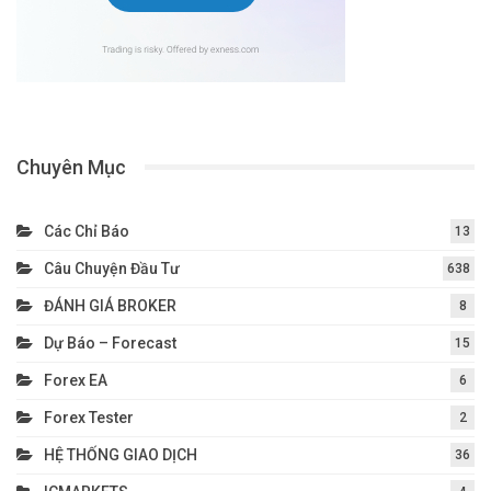
Chuyên Mục
Các Chỉ Báo
13
Câu Chuyện Đầu Tư
638
ĐÁNH GIÁ BROKER
8
Dự Báo – Forecast
15
Forex EA
6
Forex Tester
2
HỆ THỐNG GIAO DỊCH
36