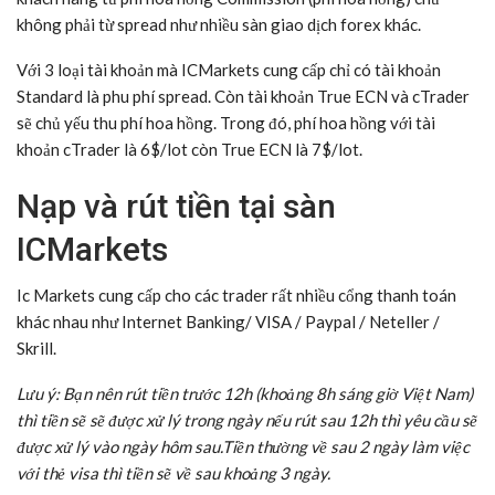
không phải từ spread như nhiều sàn giao dịch forex khác.
Với 3 loại tài khoản mà ICMarkets cung cấp chỉ có tài khoản
Standard là phu phí spread. Còn tài khoản True ECN và cTrader
sẽ chủ yếu thu phí hoa hồng. Trong đó, phí hoa hồng với tài
khoản cTrader là 6$/lot còn True ECN là 7$/lot.
Nạp và rút tiền tại sàn
ICMarkets
Ic Markets cung cấp cho các trader rất nhiều cổng thanh toán
khác nhau như Internet Banking/ VISA / Paypal / Neteller /
Skrill.
Lưu ý: Bạn nên rút tiền trước 12h (khoảng 8h sáng giờ Việt Nam)
thì tiền sẽ sẽ được xử lý trong ngày nếu rút sau 12h thì yêu cầu sẽ
được xử lý vào ngày hôm sau.Tiền thường về sau 2 ngày làm việc
với thẻ visa thì tiền sẽ về sau khoảng 3 ngày.