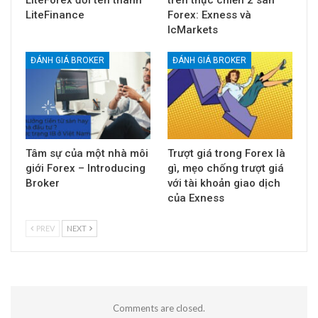
LiteForex đổi tên thành
trên thực chiến 2 sàn
LiteFinance
Forex: Exness và
IcMarkets
ĐÁNH GIÁ BROKER
ĐÁNH GIÁ BROKER
Tâm sự của một nhà môi
Trượt giá trong Forex là
giới Forex – Introducing
gì, mẹo chống trượt giá
Broker
với tài khoản giao dịch
của Exness
PREV
NEXT
Comments are closed.