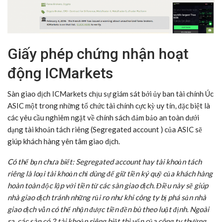
Giấy phép chứng nhận hoạt
động ICMarkets
Sàn giao dịch ICMarkets chịu sự giám sát bởi ủy ban tài chính Úc
ASIC một trong những tổ chức tài chính cực kỳ uy tín, đặc biệt là
các yêu cầu nghiêm ngặt về chính sách đảm bảo an toàn dưới
dạng tài khoản tách riêng (Segregated account ) của ASIC sẽ
giúp khách hàng yên tâm giao dịch.
Có thể bạn chưa biết: Segregated account hay tài khoản tách
riêng là loại tài khoản chỉ dùng để giữ tiền ký quỹ của khách hàng
hoàn toàn độc lập với tiền từ các sàn giao dịch. Điều này sẽ giúp
nhà giao dịch tránh những rủi ro như khi công ty bị phá sản nhà
giao dịch vẫn có thể nhận được tiền đền bù theo luật định. Ngoài
ra, các sàn có 2 tài khoản riêng biệt thì vốn của công ty thường