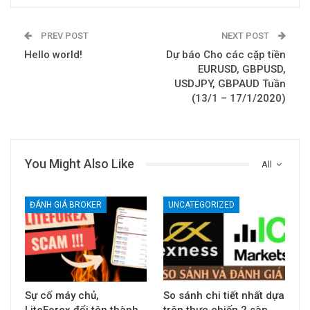
PREV POST
NEXT POST
Hello world!
Dự báo Cho các cặp tiền
EURUSD, GBPUSD,
USDJPY, GBPAUD Tuần
(13/1 – 17/1/2020)
You Might Also Like
All
ĐÁNH GIÁ BROKER
UNCATEGORIZED
Sự cố máy chủ,
So sánh chi tiết nhất dựa