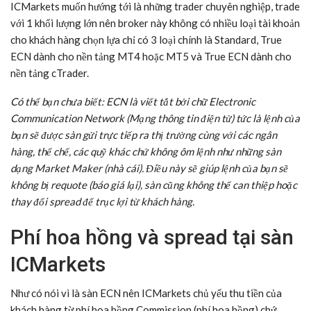
ICMarkets muốn hướng tới là những trader chuyên nghiệp, trade
với 1 khối lượng lớn nên broker này không có nhiều loại tài khoản
cho khách hàng chọn lựa chỉ có 3 loại chính là Standard, True
ECN dành cho nền tảng MT4 hoặc MT5 và True ECN dành cho
nền tảng cTrader.
Có thể bạn chưa biết: ECN là viết tắt bởi chữ Electronic
Communication Network (Mạng thông tin điện tử) tức là lệnh của
bạn sẽ được sàn gửi trực tiếp ra thị trường cùng với các ngân
hàng, thể chế, các quỹ khác chứ không ôm lệnh như những sàn
dạng Market Maker (nhà cái). Điều này sẽ giúp lệnh của bạn sẽ
không bị requote (báo giá lại), sàn cũng không thể can thiệp hoặc
thay đổi spread để trục lợi từ khách hàng.
Phí hoa hồng và spread tại sàn
ICMarkets
Như có nói vì là sàn ECN nên ICMarkets chủ yếu thu tiền của
khách hàng từ phí hoa hồng Commission (phí hoa hồng) chứ