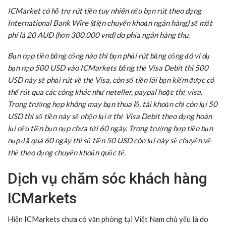
ICMarket có hỗ trợ rút tiền tuy nhiên nếu bạn rút theo dạng
International Bank Wire (điện chuyển khoản ngân hàng) sẽ mất
phí là 20 AUD (hơn 300.000 vnd) do phía ngân hàng thu.
Bạn nạp tiền bằng cổng nào thì bạn phải rút bằng cổng đó ví dụ
bạn nạp 500 USD vào ICMarkets bằng thẻ Visa Debit thì 500
USD này sẽ phải rút về thẻ Visa, còn số tiền lãi bạn kiếm được có
thể rút qua các công khác như neteller, paypal hoặc thẻ visa.
Trong trường hợp không may bạn thua lỗ, tài khoản chỉ còn lại 50
USD thì số tiền này sẽ nhận lại ở thẻ Visa Debit theo dạng hoàn
lại nếu tiền bạn nạp chưa tới 60 ngày. Trong trường hợp tiền bạn
nạp đã quá 60 ngày thì số tiền 50 USD còn lại này sẽ chuyển về
thẻ theo dạng chuyển khoản quốc tế.
Dịch vụ chăm sóc khách hàng
ICMarkets
Hiện ICMarkets chưa có văn phòng tại Việt Nam chủ yếu là do