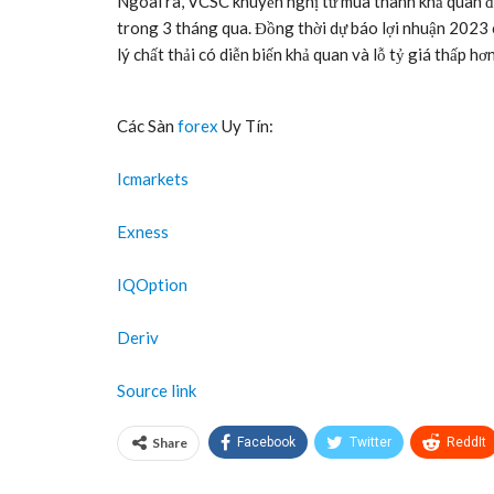
Ngoài ra, VCSC khuyến nghị từ mua thành khả quan đố
trong 3 tháng qua. Đồng thời dự báo lợi nhuận 2023
lý chất thải có diễn biến khả quan và lỗ tỷ giá thấp hơ
Các Sàn
forex
Uy Tín:
Icmarkets
Exness
IQOption
Deriv
Source link
Share
Facebook
Twitter
ReddIt