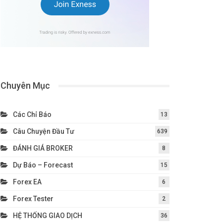
Chuyên Mục
Các Chỉ Báo
13
Câu Chuyện Đầu Tư
639
ĐÁNH GIÁ BROKER
8
Dự Báo – Forecast
15
Forex EA
6
Forex Tester
2
HỆ THỐNG GIAO DỊCH
36