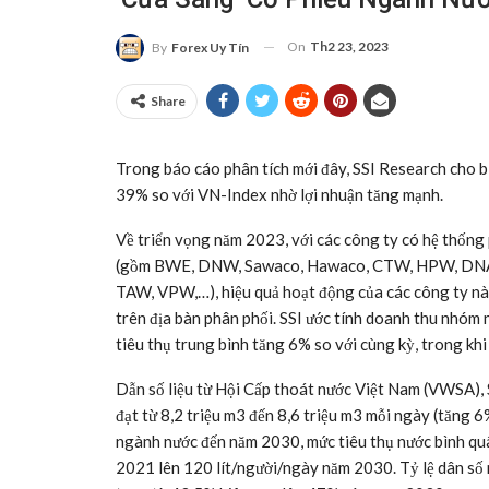
On
Th2 23, 2023
By
Forex Uy Tín
Share
Trong báo cáo phân tích mới đây, SSI Research cho b
39% so với VN-Index nhờ lợi nhuận tăng mạnh.
Về triển vọng năm 2023, với các công ty có hệ thống
(gồm BWE, DNW, Sawaco, Hawaco, CTW, HPW, DN
TAW, VPW,…), hiệu quả hoạt động của các công ty này
trên địa bàn phân phối. SSI ước tính doanh thu nhóm
tiêu thụ trung bình tăng 6% so với cùng kỳ, trong khi
Dẫn số liệu từ Hội Cấp thoát nước Việt Nam (VWSA), S
đạt từ 8,2 triệu m3 đến 8,6 triệu m3 mỗi ngày (tăng
ngành nước đến năm 2030, mức tiêu thụ nước bình qu
2021 lên 120 lít/người/ngày năm 2030. Tỷ lệ dân số 