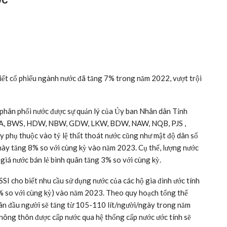
iết cổ phiếu ngành nước đã tăng 7% trong năm 2022, vượt trội
 phân phối nước được sự quản lý của Ủy ban Nhân dân Tỉnh
A, BWS, HDW, NBW, GDW, LKW, BDW, NAW, NQB, PJS ,
 phụ thuộc vào tỷ lệ thất thoát nước cũng như mật độ dân số
 này tăng 8% so với cùng kỳ vào năm 2023. Cụ thể, lượng nước
 giá nước bán lẻ bình quân tăng 3% so với cùng kỳ.
SI cho biết nhu cầu sử dụng nước của các hộ gia đình ước tính
 6% so với cùng kỳ) vào năm 2023. Theo quy hoạch tổng thể
ân đầu người sẽ tăng từ 105-110 lít/người/ngày trong năm
nông thôn được cấp nước qua hệ thống cấp nước ước tính sẽ