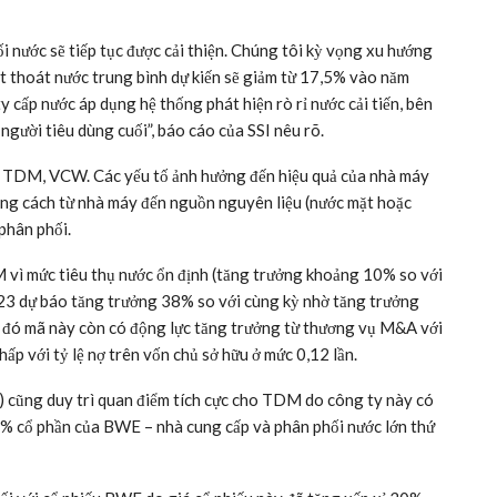
i nước sẽ tiếp tục được cải thiện. Chúng tôi kỳ vọng xu hướng
hất thoát nước trung bình dự kiến sẽ giảm từ 17,5% vào năm
cấp nước áp dụng hệ thống phát hiện rò rỉ nước cải tiến, bên
người tiêu dùng cuối”, báo cáo của SSI nêu rõ.
 TDM, VCW. Các yếu tố ảnh hưởng đến hiệu quả của nhà máy
ảng cách từ nhà máy đến nguồn nguyên liệu (nước mặt hoặc
phân phối.
 vì mức tiêu thụ nước ổn định (tăng trưởng khoảng 10% so với
23 dự báo tăng trưởng 38% so với cùng kỳ nhờ tăng trưởng
h đó mã này còn có động lực tăng trưởng từ thương vụ M&A với
 với tỷ lệ nợ trên vốn chủ sở hữu ở mức 0,12 lần.
 cũng duy trì quan điểm tích cực cho TDM do công ty này có
7% cổ phần của BWE – nhà cung cấp và phân phối nước lớn thứ