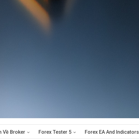
n Về Broker
Forex Tester 5
Forex EA And Indicators