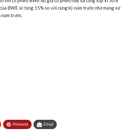
i với cổ phiếu BWE do giá cổ phiếu này đã tăng xấp xỉ 30%
 của BWE sẽ tăng 15% so với cùng kỳ năm trước nhờ mảng xử
n năm trước.
Pinterest
Email