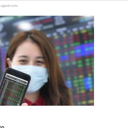
u ngành nước
ớc