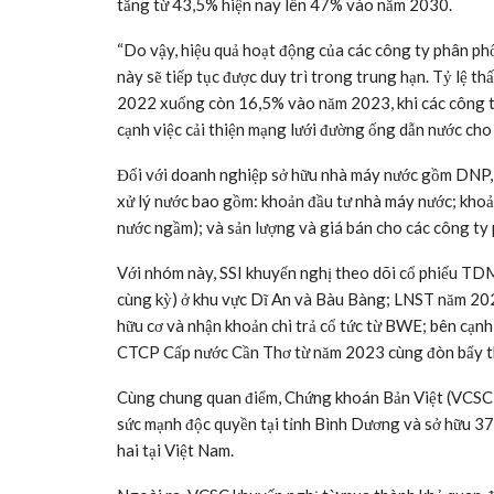
tăng từ 43,5% hiện nay lên 47% vào năm 2030.
“Do vậy, hiệu quả hoạt động của các công ty phân phố
này sẽ tiếp tục được duy trì trong trung hạn. Tỷ lệ t
2022 xuống còn 16,5% vào năm 2023, khi các công ty 
cạnh việc cải thiện mạng lưới đường ống dẫn nước cho 
Đối với doanh nghiệp sở hữu nhà máy nước gồm DNP,
xử lý nước bao gồm: khoản đầu tư nhà máy nước; kho
nước ngầm); và sản lượng và giá bán cho các công ty 
Với nhóm này, SSI khuyến nghị theo dõi cổ phiếu TDM
cùng kỳ) ở khu vực Dĩ An và Bàu Bàng; LNST năm 20
hữu cơ và nhận khoản chi trả cổ tức từ BWE; bên cạn
CTCP Cấp nước Cần Thơ từ năm 2023 cùng đòn bẩy thấp
Cùng chung quan điểm, Chứng khoán Bản Việt (VCSC)
sức mạnh độc quyền tại tỉnh Bình Dương và sở hữu 3
hai tại Việt Nam.