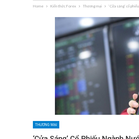
Home
Kiến thức Forex
Thương mại
‘Cửa sáng’ cổ phiế
THƯƠNG MẠI
‘Cửa Sáng’ Cổ Phiếu Ngành Nư