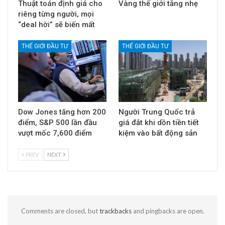
Thuật toán định giá cho
Vàng thế giới tăng nhẹ
riêng từng người, mọi
“deal hời” sẽ biến mất
THẾ GIỚI ĐẦU TƯ
THẾ GIỚI ĐẦU TƯ
Dow Jones tăng hơn 200
Người Trung Quốc trả
điểm, S&P 500 lần đầu
giá đắt khi dồn tiền tiết
vượt mốc 7,600 điểm
kiệm vào bất động sản
PREV
NEXT
Comments are closed, but
trackbacks
and pingbacks are open.