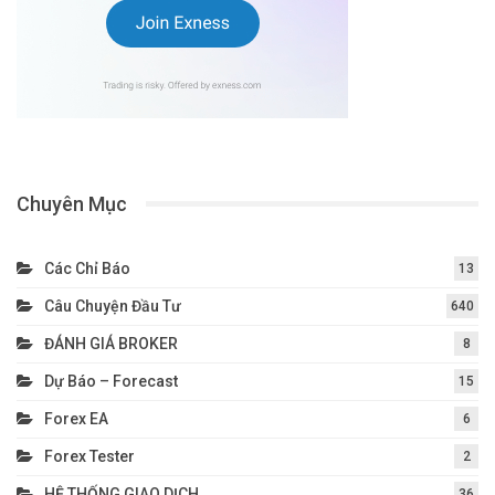
Chuyên Mục
Các Chỉ Báo
13
Câu Chuyện Đầu Tư
640
ĐÁNH GIÁ BROKER
8
Dự Báo – Forecast
15
Forex EA
6
Forex Tester
2
HỆ THỐNG GIAO DỊCH
36