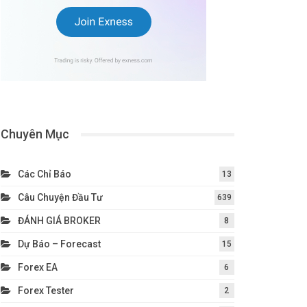
Chuyên Mục
Các Chỉ Báo
13
Câu Chuyện Đầu Tư
639
ĐÁNH GIÁ BROKER
8
Dự Báo – Forecast
15
Forex EA
6
Forex Tester
2