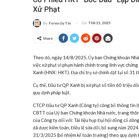
Xử Phạt
On
Th8 15, 2025
By
Forex Uy Tín
Share
Theo đó, ngày 14/8/2025, Ủy ban Chứng khoán Nh
việc xử phạt vi phạm hành chính trong lĩnh vực chứn
Xanh (HNX: HKT). Địa chỉ trụ sở chính đặt tại số 31
Cụ thể, Đầu tư QP Xanh bị xử phạt số tiền 60 triệu đ
quy định pháp luật.
CTCP Đầu tư QP Xanh (Công ty) công bố thông tin (
CBTT của Uỷ ban Chứng khoán Nhà nước, trang thông
của Công ty đối với: Tài liệu họp Đại hội đồng cổ đ
đã được kiểm toán, Điều lệ sửa đổi, bổ sung năm 2
31/3/2025 (bổ nhiệm kế toán trưởng) theo quy định