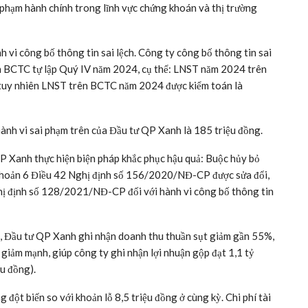
phạm hành chính trong lĩnh vực chứng khoán và thị trường
nh vi công bố thông tin sai lệch. Công ty công bố thông tin sai
ên BCTC tự lập Quý IV năm 2024, cụ thể: LNST năm 2024 trên
tuy nhiên LNST trên BCTC năm 2024 được kiểm toán là
 hành vi sai phạm trên của Đầu tư QP Xanh là 185 triệu đồng.
P Xanh thực hiện biện pháp khắc phục hậu quả: Buộc hủy bỏ
i khoản 6 Điều 42 Nghị định số 156/2020/NĐ-CP được sửa đổi,
ghị định số 128/2021/NĐ-CP đối với hành vi công bố thông tin
5, Đầu tư QP Xanh ghi nhận doanh thu thuần sụt giảm gần 55%,
giảm mạnh, giúp công ty ghi nhận lợi nhuận gộp đạt 1,1 tỷ
ệu đồng).
 đột biến so với khoản lỗ 8,5 triệu đồng ở cùng kỳ. Chi phí tài