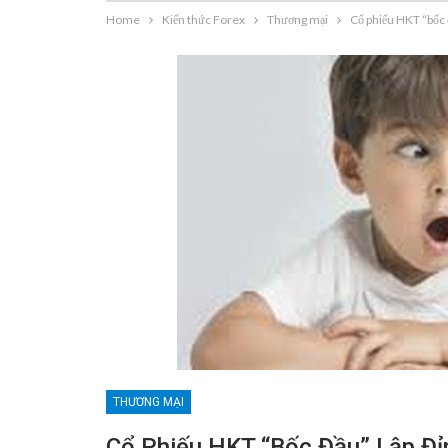
Home
Kiến thức Forex
Thương mại
Cổ phiếu HKT “bốc đ
THƯƠNG MẠI
Cổ Phiếu HKT “bốc Đầu” Lập Đỉ