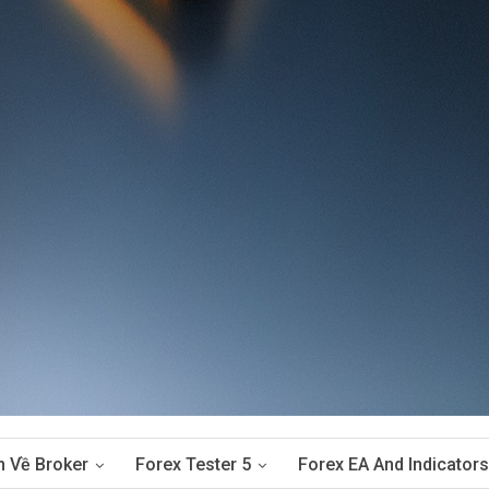
n Về Broker
Forex Tester 5
Forex EA And Indicators