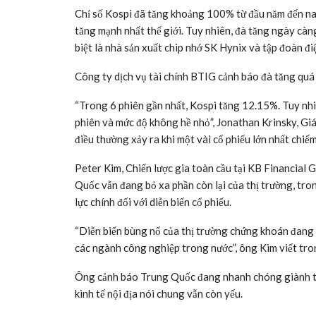
Chỉ số Kospi đã tăng khoảng 100% từ đầu năm đến na
tăng mạnh nhất thế giới. Tuy nhiên, đà tăng ngày càn
biệt là nhà sản xuất chip nhớ SK Hynix và tập đoàn đ
Công ty dịch vụ tài chính BTIG cảnh báo đà tăng quá
“Trong 6 phiên gần nhất, Kospi tăng 12.15%. Tuy nhiê
phiên và mức độ không hề nhỏ”, Jonathan Krinsky, Giám
điều thường xảy ra khi một vài cổ phiếu lớn nhất chiế
Peter Kim, Chiến lược gia toàn cầu tại KB Financial 
Quốc vẫn đang bỏ xa phần còn lại của thị trường, tro
lực chính đối với diễn biến cổ phiếu.
“Diễn biến bùng nổ của thị trường chứng khoán đang 
các ngành công nghiệp trong nước”, ông Kim viết tro
Ông cảnh báo Trung Quốc đang nhanh chóng giành th
kinh tế nội địa nói chung vẫn còn yếu.