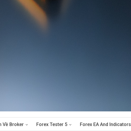
n Về Broker
Forex Tester 5
Forex EA And Indicators