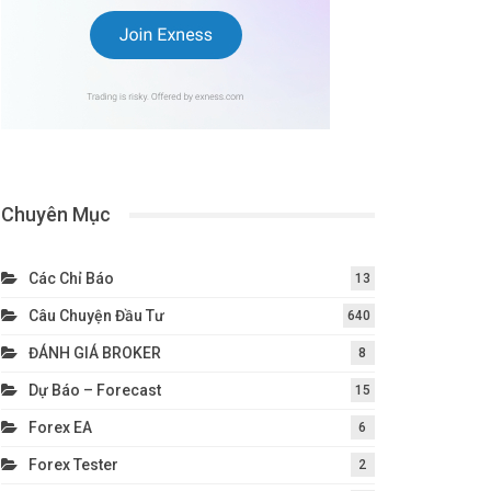
Chuyên Mục
Các Chỉ Báo
13
Câu Chuyện Đầu Tư
640
ĐÁNH GIÁ BROKER
8
Dự Báo – Forecast
15
Forex EA
6
Forex Tester
2