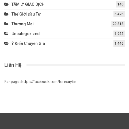
TÂM LÝ GIAO DỊCH
140
Thế Giới Đầu Tư
5.475
Thương Mại
20.818
Uncategorized
6.944
Ý Kiến Chuyên Gia
1.446
Liên Hệ
Fanpage:
https://facebook.com/forexuytin