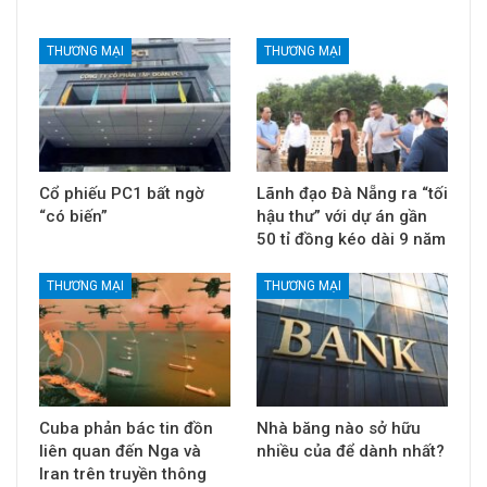
THƯƠNG MẠI
THƯƠNG MẠI
Cổ phiếu PC1 bất ngờ
Lãnh đạo Đà Nẵng ra “tối
“có biến”
hậu thư” với dự án gần
50 tỉ đồng kéo dài 9 năm
THƯƠNG MẠI
THƯƠNG MẠI
Cuba phản bác tin đồn
Nhà băng nào sở hữu
liên quan đến Nga và
nhiều của để dành nhất?
Iran trên truyền thông