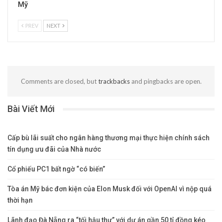
Mỹ
PREV
NEXT
Comments are closed, but
trackbacks
and pingbacks are open.
Bài Viết Mới
Cấp bù lãi suất cho ngân hàng thương mại thực hiện chính sách
tín dụng ưu đãi của Nhà nước
Cổ phiếu PC1 bất ngờ “có biến”
Tòa án Mỹ bác đơn kiện của Elon Musk đối với OpenAI vì nộp quá
thời hạn
Lãnh đạo Đà Nẵng ra “tối hậu thư” với dự án gần 50 tỉ đồng kéo