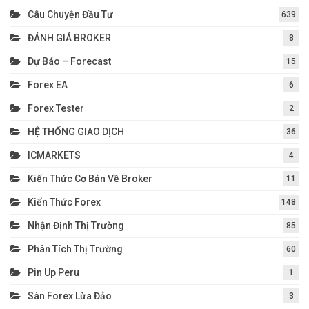
Câu Chuyện Đầu Tư
639
ĐÁNH GIÁ BROKER
8
Dự Báo – Forecast
15
Forex EA
6
Forex Tester
2
HỆ THỐNG GIAO DỊCH
36
ICMARKETS
4
Kiến Thức Cơ Bản Về Broker
11
Kiến Thức Forex
148
Nhận Định Thị Trường
85
Phân Tích Thị Trường
60
Pin Up Peru
1
Sàn Forex Lừa Đảo
3