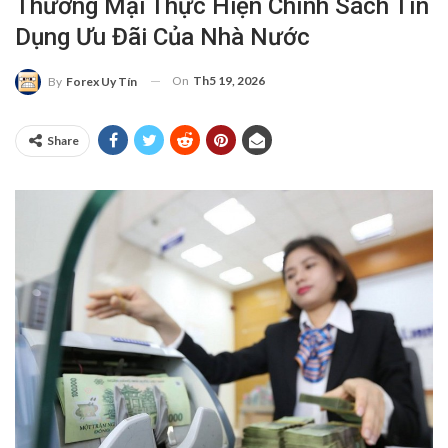
Thương Mại Thực Hiện Chính Sách Tín
Dụng Ưu Đãi Của Nhà Nước
On
Th5 19, 2026
By
Forex Uy Tín
Share