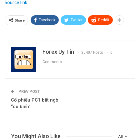
Source link
Share
Facebook
Twitter
ReddIt
Forex Uy Tín
35407 Posts
0
Comments
PREV POST
Cổ phiếu PC1 bất ngờ
“có biến”
You Might Also Like
All