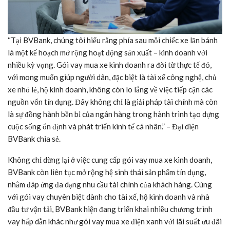
“Tại BVBank, chúng tôi hiểu rằng phía sau mỗi chiếc xe lăn bánh
là một kế hoạch mở rộng hoạt động sản xuất – kinh doanh với
nhiều kỳ vọng. Gói vay mua xe kinh doanh ra đời từ thực tế đó,
với mong muốn giúp người dân, đặc biệt là tài xế công nghệ, chủ
xe nhỏ lẻ, hộ kinh doanh, không còn lo lắng về việc tiếp cận các
nguồn vốn tín dụng. Đây không chỉ là giải pháp tài chính mà còn
là sự đồng hành bền bỉ của ngân hàng trong hành trình tạo dựng
cuộc sống ổn định và phát triển kinh tế cá nhân.” – Đại diện
BVBank chia sẻ.
Không chỉ dừng lại ở việc cung cấp gói vay mua xe kinh doanh,
BVBank còn liên tục mở rộng hệ sinh thái sản phẩm tín dụng,
nhằm đáp ứng đa dạng nhu cầu tài chính của khách hàng. Cùng
với gói vay chuyên biệt dành cho tài xế, hộ kinh doanh và nhà
đầu tư vận tải, BVBank hiện đang triển khai nhiều chương trình
vay hấp dẫn khác như gói vay mua xe điện xanh với lãi suất ưu đãi