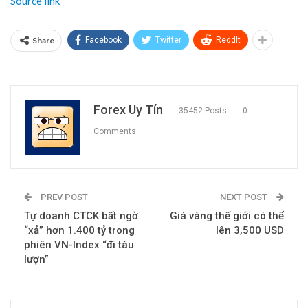
Source link
Share
Facebook
Twitter
ReddIt
Forex Uy Tín
35452 Posts
0
Comments
PREV POST
NEXT POST
Tự doanh CTCK bất ngờ
Giá vàng thế giới có thể
“xả” hơn 1.400 tỷ trong
lên 3,500 USD
phiên VN-Index “đi tàu
lượn”