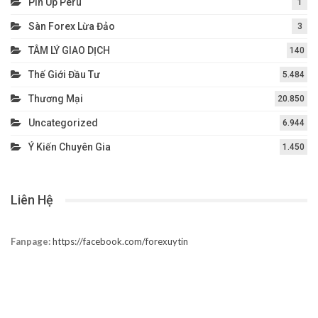
Pin Up Peru
1
Sàn Forex Lừa Đảo
3
TÂM LÝ GIAO DỊCH
140
Thế Giới Đầu Tư
5.484
Thương Mại
20.850
Uncategorized
6.944
Ý Kiến Chuyên Gia
1.450
Liên Hệ
Fanpage:
https://facebook.com/forexuytin