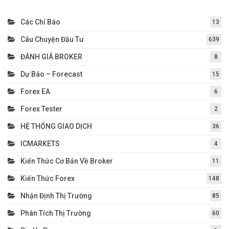
Các Chỉ Báo
13
Câu Chuyện Đầu Tư
639
ĐÁNH GIÁ BROKER
8
Dự Báo – Forecast
15
Forex EA
6
Forex Tester
2
HỆ THỐNG GIAO DỊCH
36
ICMARKETS
4
Kiến Thức Cơ Bản Về Broker
11
Kiến Thức Forex
148
Nhận Định Thị Trường
85
Phân Tích Thị Trường
60