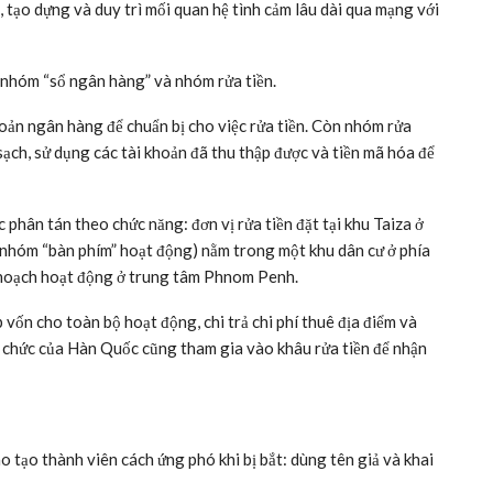
6-10. Ảnh: Yonhap
ức này hoạt động như một “nhà máy”, với hàng chục thành viên
và đào tạo nhân viên, trong khi đội nhân sự tuyển dụng và
i giảng đầu tư giả mạo để lừa nạn nhân chuyển tiền.
thiệp, tăng lượt xem và bình luận ảo trên YouTube, nhằm khiến
 tiếp xúc và lừa gạt nạn nhân, cũng như xử lý tài chính phi