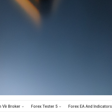
n Về Broker
Forex Tester 5
Forex EA And Indicators