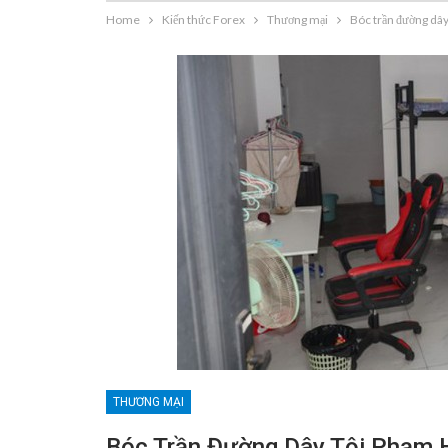
Home
Kiến thức Forex
Thương mại
Bóc trần đường dây
THƯƠNG MẠI
Bóc Trần Đường Dây Tội Phạm 