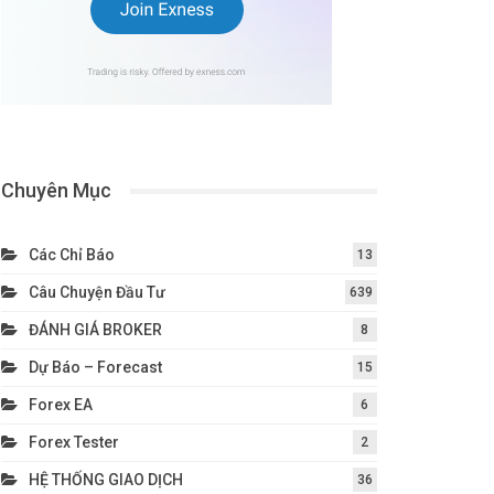
Chuyên Mục
Các Chỉ Báo
13
Câu Chuyện Đầu Tư
639
ĐÁNH GIÁ BROKER
8
Dự Báo – Forecast
15
Forex EA
6
Forex Tester
2
HỆ THỐNG GIAO DỊCH
36