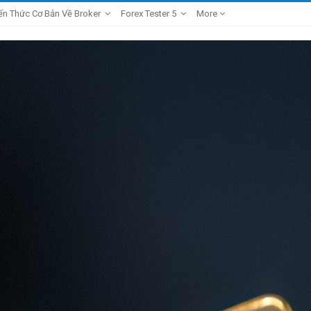
ến Thức Cơ Bản Về Broker
Forex Tester 5
More