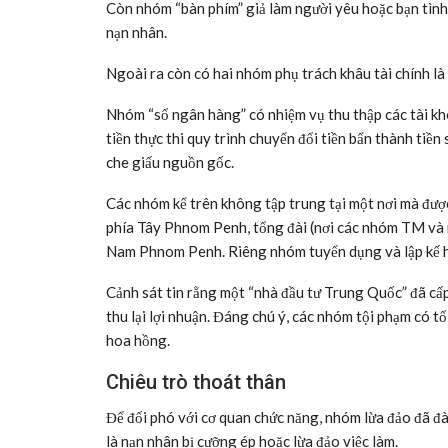
ngày 1
Cảnh sát nói với tờ
Korea JoongAng Daily
rằng tổ ch
được chia thành 8 đội chuyên biệt.
Theo đó, đội quản lý phụ trách lập kế hoạch tổng thể 
quản lý nhân viên.
Một nhóm đặc nhiệm có nhiệm vụ sản xuất các video bà
Một đội thao túng truyền thông chịu trách nhiệm can 
nội dung lừa đảo trông như thật.
Ngoài ra, nhóm tội phạm này còn có các nhóm trực tiếp
pháp.