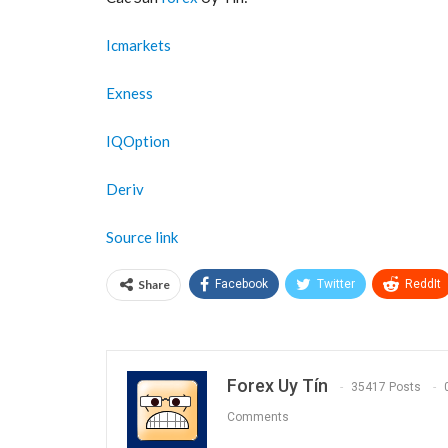
Một vụ tai nạn giao thông trên Quốc lộ 1A qua tru
Chính phủ vừa đồng ý bố trí vốn để tỉnh Quảng Trị h
phố Đông Hà sẽ góp phần giảm tải phương tiện đi vào 
Theo Đình Thiêu
VOV
Các Sàn
forex
Uy Tín:
Icmarkets
Exness