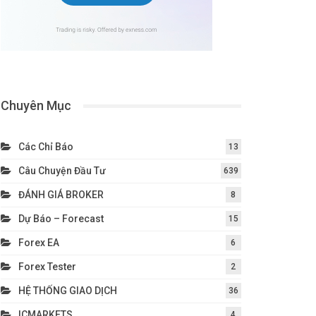
Chuyên Mục
Các Chỉ Báo
13
Câu Chuyện Đầu Tư
639
ĐÁNH GIÁ BROKER
8
Dự Báo – Forecast
15
Forex EA
6
Forex Tester
2
HỆ THỐNG GIAO DỊCH
36
ICMARKETS
4