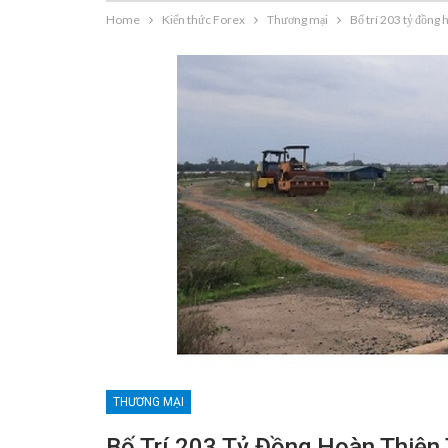
Home
Kiến thức Forex
Thương mại
Bố trí 203 tỷ đồng
THƯƠNG MẠI
Bố Trí 203 Tỷ Đồng Hoàn Thiện