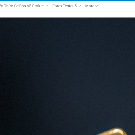
ến Thức Cơ Bản Về Broker
Forex Tester 5
More