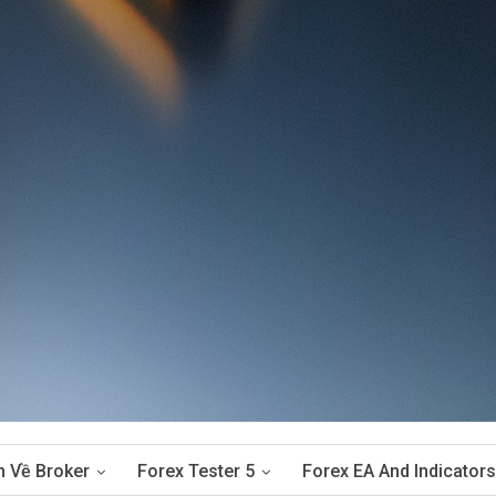
n Về Broker
Forex Tester 5
Forex EA And Indicators