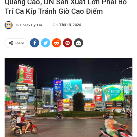
Quảng Cáo, DN Sản Xuất Lớn Phải Bố
Trí Ca Kíp Tránh Giờ Cao Điểm
On
Th5 15, 2026
By
Forex Uy Tín
Share