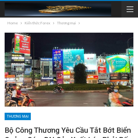
Home
Kiến thức Forex
Thương mại
THƯƠNG MẠI
Bộ Công Thương Yêu Cầu Tắt Bớt Biển