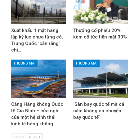
Xuất khẩu 1 mặt hàng
Thưởng cổ phiếu 20%
lập kỷ lục chưa từng có,
kèm cổ tức tiền mặt 30%
Trung Quốc ‘cắn răng’
chi…
THƯƠNG MẠI
THƯƠNG MẠI
Cảng Hàng không Quốc
‘Sân bay quốc tế mà cả
tế Gia Bình – cửa ngõ
năm không có chuyến
của một hệ sinh thái
bay quốc tế’
kinh tế hàng không…
PREV
NEXT