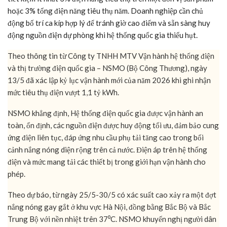
hoặc 3% tổng điện năng tiêu thụ năm. Doanh nghiệp cần chủ
động bố trí ca kíp hợp lý để tránh giờ cao điểm và sẵn sàng huy
động nguồn điện dự phòng khi hệ thống quốc gia thiếu hụt.
Theo thông tin từ Công ty TNHH MTV Vận hành hệ thống điện
và thị trường điện quốc gia – NSMO (Bộ Công Thương), ngày
13/5 đã xác lập kỷ lục vận hành mới của năm 2026 khi ghi nhận
mức tiêu thụ điện vượt 1,1 tỷ kWh.
NSMO khẳng định, Hệ thống điện quốc gia được vận hành an
toàn, ổn định, các nguồn điện được huy động tối ưu, đảm bảo cung
ứng điện liên tục, đáp ứng nhu cầu phụ tải tăng cao trong bối
cảnh nắng nóng diện rộng trên cả nước. Điện áp trên hệ thống
điện và mức mang tải các thiết bị trong giới hạn vận hành cho
phép.
Theo dự báo, từ ngày 25/5-30/5 có xác suất cao xảy ra một đợt
nắng nóng gay gắt ở khu vực Hà Nội, đồng bằng Bắc Bộ và Bắc
Trung Bộ với nền nhiệt trên 37⁰C. NSMO khuyến nghị người dân