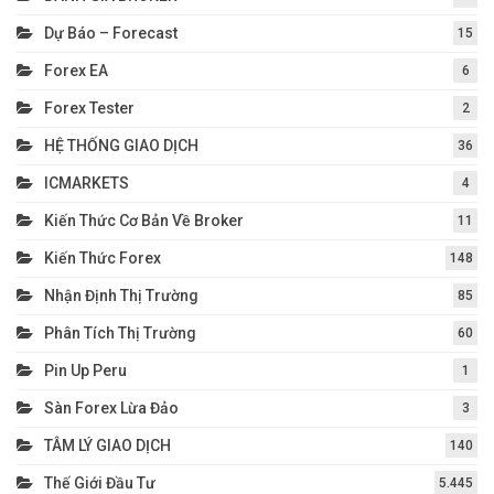
Dự Báo – Forecast
15
Forex EA
6
Forex Tester
2
HỆ THỐNG GIAO DỊCH
36
ICMARKETS
4
Kiến Thức Cơ Bản Về Broker
11
Kiến Thức Forex
148
Nhận Định Thị Trường
85
Phân Tích Thị Trường
60
Pin Up Peru
1
Sàn Forex Lừa Đảo
3
TÂM LÝ GIAO DỊCH
140
Thế Giới Đầu Tư
5.445