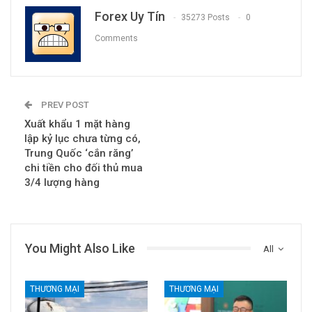
Forex Uy Tín
35273 Posts
0
Comments
PREV POST
Xuất khẩu 1 mặt hàng
lập kỷ lục chưa từng có,
Trung Quốc ‘cắn răng’
chi tiền cho đối thủ mua
3/4 lượng hàng
You Might Also Like
All
THƯƠNG MẠI
THƯƠNG MẠI