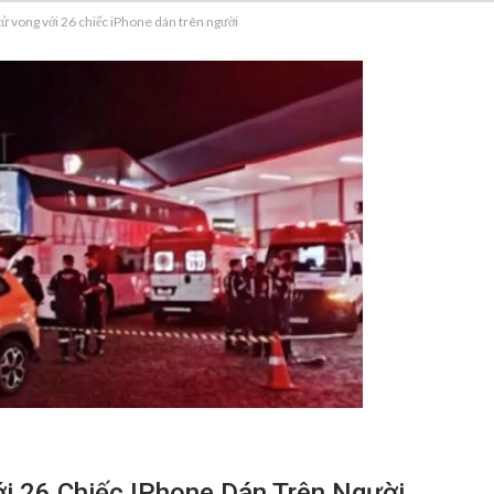
tử vong với 26 chiếc iPhone dán trên người
i 26 Chiếc IPhone Dán Trên Người