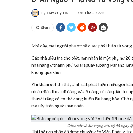
On
Th8 1, 2025
By
Forex Uy Tín
Share
Mới đây, một người phụ nữ đã được phát hiện tử vong 
Các nhà điều tra cho biết, nạn nhân là một phụ nữ 20
nhà hàng ở thành phố Guarapuava, bang Paraná, Braz
không qua khỏi.
Khi khám xét thi thể, cảnh sát phát hiện nhiều gói h
nhiều điện thoại di động và đồ uống có cồn giấu trong
thuyết rằng cô có thể đang buôn lậu hàng hóa. Chó 
ma túy trên người nạn nhân.
Cảnh sát và lực lượng cứu hộ đã ngay l
Thi thể nạn nhân đã được chuyển đến Viện Pháp y, tr