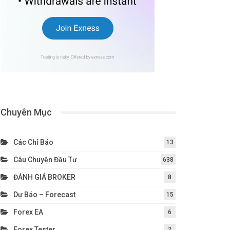
Chuyên Mục
Các Chỉ Báo
13
Câu Chuyện Đầu Tư
638
ĐÁNH GIÁ BROKER
8
Dự Báo – Forecast
15
Forex EA
6
Forex Tester
2