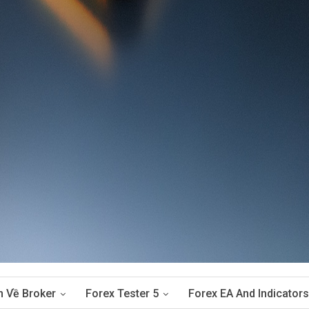
n Về Broker
Forex Tester 5
Forex EA And Indicators