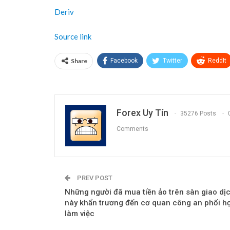
Deriv
Source link
Share
Facebook
Twitter
ReddIt
Forex Uy Tín
35276 Posts
Comments
PREV POST
Những người đã mua tiền ảo trên sàn giao dị
này khẩn trương đến cơ quan công an phối h
làm việc