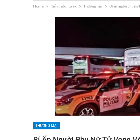
Home
Kiến thức Forex
Thương mại
Bí ẩn người phụ nữ 
THƯƠNG MẠI
Bí Ẩn Người Phụ Nữ Tử Vong Vớ