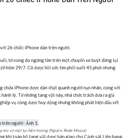
với 26 chiếc iPhone dán trên người.
 tuổi, tử vong do ngừng tim trên một chuyến xe buýt dừng tại
il hôm 29/7. Cô được hồi sức tim phổi suốt 45 phút nhưng
àng chứa iPhone được dán chặt quanh người nạn nhân, cùng với
 hành lý. Từ những tang vật này, nhà chức trách đưa ra giả
nghiệp vụ cũng được huy động nhưng không phát hiện dấu vết
ập tức có mặt tại hiện trường (Nguồn: Rede Massa)
ong khi toàn bộ tang vật được bàn giao cho Cảnh sát Liên bang