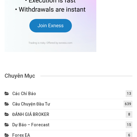
Chuyên Mục
Các Chỉ Báo
13
Câu Chuyện Đầu Tư
639
ĐÁNH GIÁ BROKER
8
Dự Báo – Forecast
15
Forex EA
6