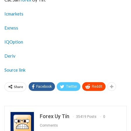
Icmarkets
Exness
IQOption
Deriv
Source link
Share
Facebook
Twitter
ReddIt
Forex Uy Tín
35419 Posts
0
Comments