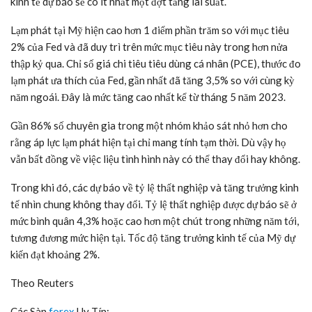
kinh tế dự báo sẽ có ít nhất một đợt tăng lãi suất.
Lạm phát tại Mỹ hiện cao hơn 1 điểm phần trăm so với mục tiêu
2% của Fed và đã duy trì trên mức mục tiêu này trong hơn nửa
thập kỷ qua. Chỉ số giá chi tiêu tiêu dùng cá nhân (PCE), thước đo
lạm phát ưa thích của Fed, gần nhất đã tăng 3,5% so với cùng kỳ
năm ngoái. Đây là mức tăng cao nhất kể từ tháng 5 năm 2023.
Gần 86% số chuyên gia trong một nhóm khảo sát nhỏ hơn cho
rằng áp lực lạm phát hiện tại chỉ mang tính tạm thời. Dù vậy họ
vẫn bất đồng về việc liệu tình hình này có thể thay đổi hay không.
Trong khi đó, các dự báo về tỷ lệ thất nghiệp và tăng trưởng kinh
tế nhìn chung không thay đổi. Tỷ lệ thất nghiệp được dự báo sẽ ở
mức bình quân 4,3% hoặc cao hơn một chút trong những năm tới,
tương đương mức hiện tại. Tốc độ tăng trưởng kinh tế của Mỹ dự
kiến đạt khoảng 2%.
Theo Reuters
Các Sàn
forex
Uy Tín: