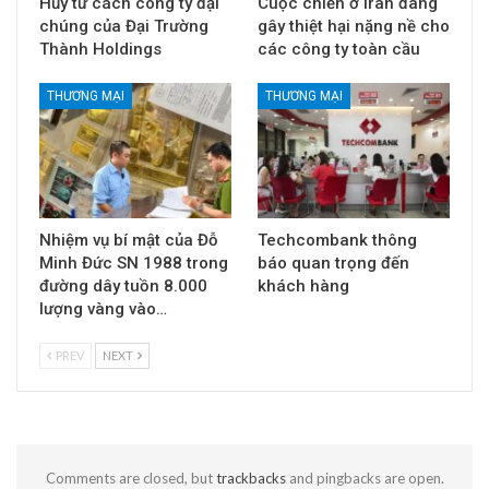
Hủy tư cách công ty đại
Cuộc chiến ở Iran đang
chúng của Đại Trường
gây thiệt hại nặng nề cho
Thành Holdings
các công ty toàn cầu
THƯƠNG MẠI
THƯƠNG MẠI
Nhiệm vụ bí mật của Đỗ
Techcombank thông
Minh Đức SN 1988 trong
báo quan trọng đến
đường dây tuồn 8.000
khách hàng
lượng vàng vào…
PREV
NEXT
Comments are closed, but
trackbacks
and pingbacks are open.