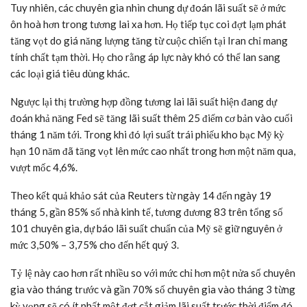
Tuy nhiên, các chuyên gia nhìn chung dự đoán lãi suất sẽ ở mức
ôn hoà hơn trong tương lai xa hơn. Họ tiếp tục coi đợt lạm phát
tăng vọt do giá năng lượng tăng từ cuộc chiến tại Iran chỉ mang
tính chất tạm thời. Họ cho rằng áp lực này khó có thể lan sang
các loại giá tiêu dùng khác.
Ngược lại thị trường hợp đồng tương lai lãi suất hiện đang dự
đoán khả năng Fed sẽ tăng lãi suất thêm 25 điểm cơ bản vào cuối
tháng 1 năm tới. Trong khi đó lợi suất trái phiếu kho bạc Mỹ kỳ
hạn 10 năm đã tăng vọt lên mức cao nhất trong hơn một năm qua,
vượt mốc 4,6%.
Theo kết quả khảo sát của Reuters từ ngày 14 đến ngày 19
tháng 5, gần 85% số nhà kinh tế, tương đương 83 trên tổng số
101 chuyên gia, dự báo lãi suất chuẩn của Mỹ sẽ giữ nguyên ở
mức 3,50% – 3,75% cho đến hết quý 3.
Tỷ lệ này cao hơn rất nhiều so với mức chỉ hơn một nửa số chuyên
gia vào tháng trước và gần 70% số chuyên gia vào tháng 3 từng
kỳ vọng sẽ có ít nhất một đợt cắt giảm lãi suất trước thời điểm đó.