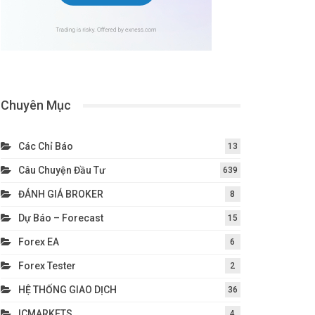
Chuyên Mục
Các Chỉ Báo
13
Câu Chuyện Đầu Tư
639
ĐÁNH GIÁ BROKER
8
Dự Báo – Forecast
15
Forex EA
6
Forex Tester
2
HỆ THỐNG GIAO DỊCH
36
ICMARKETS
4