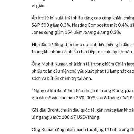
vì giảm.
Áp lực từ lợi suất trái phiếu tăng cao cũng khiến ch
S&P 500 giảm 0.3%, Nasdaq Composite mất 0.4%, đánh 
Jones cũng giảm 154 điểm, tương đương 0.3%.
Nhà đầu tư đồng thời theo dõi sát diễn biến giá dầu
trong khi nhóm cổ phiếu chip tiếp tục chịu áp lực bán.
Ông Mohit Kumar, nhà kinh tế trưởng kiêm Chiến lược gi
phiếu toàn cầu hiện chủ yếu xuất phát từ lạm phát ca
sách và bất ổn chính trị tại Anh.
“Ngay cả khi đạt được thỏa thuận ở Trung Đông, giá 
giá dầu sẽ vẫn cao hơn 25%-30% sau 6 tháng nữa”, 
Giá dầu Brent, chuẩn dầu quốc tế, gần nhất giảm k
đi ngang ở mức 108.67 USD/thùng.
Ông Kumar cũng nhấn mạnh tác động từ tình trạng th