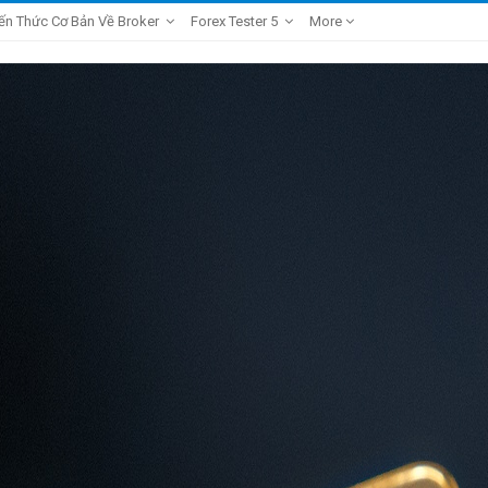
ến Thức Cơ Bản Về Broker
Forex Tester 5
More