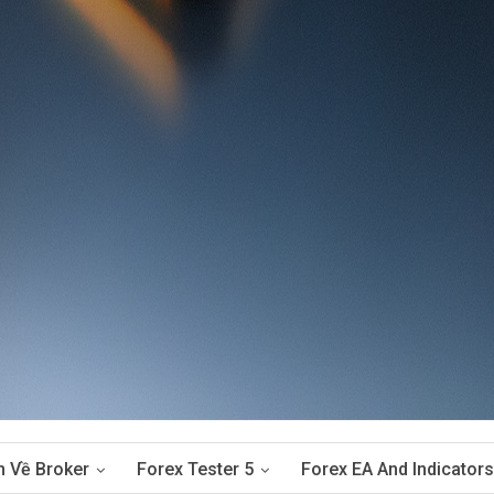
n Về Broker
Forex Tester 5
Forex EA And Indicators