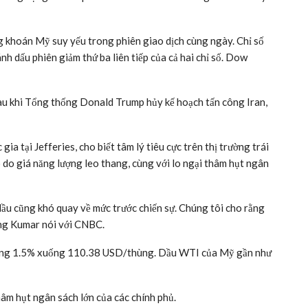
ứng khoán Mỹ suy yếu trong phiên giao dịch cùng ngày. Chỉ số
dấu phiên giảm thứ ba liên tiếp của cả hai chỉ số. Dow
 sau khi Tổng thống Donald Trump hủy kế hoạch tấn công Iran,
a tại Jefferies, cho biết tâm lý tiêu cực trên thị trường trái
o do giá năng lượng leo thang, cùng với lo ngại thâm hụt ngân
dầu cũng khó quay về mức trước chiến sự. Chúng tôi cho rằng
ông Kumar nói với CNBC.
hoảng 1.5% xuống 110.38 USD/thùng. Dầu WTI của Mỹ gần như
âm hụt ngân sách lớn của các chính phủ.