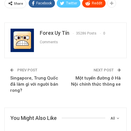
Share
Facebook
Twitter
ReddIt
Forex Uy Tín
35286 Posts
0
Comments
PREV POST
NEXT POST
Singapore, Trung Quốc
Một tuyến đường ở Hà
đã làm gì với người bán
Nội chính thức thông xe
rong?
You Might Also Like
All