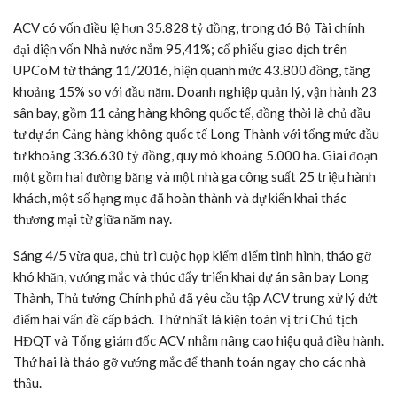
ACV có vốn điều lệ hơn 35.828 tỷ đồng, trong đó Bộ Tài chính
đại diện vốn Nhà nước nắm 95,41%; cổ phiếu giao dịch trên
UPCoM từ tháng 11/2016, hiện quanh mức 43.800 đồng, tăng
khoảng 15% so với đầu năm. Doanh nghiệp quản lý, vận hành 23
sân bay, gồm 11 cảng hàng không quốc tế, đồng thời là chủ đầu
tư dự án Cảng hàng không quốc tế Long Thành với tổng mức đầu
tư khoảng 336.630 tỷ đồng, quy mô khoảng 5.000 ha. Giai đoạn
một gồm hai đường băng và một nhà ga công suất 25 triệu hành
khách, một số hạng mục đã hoàn thành và dự kiến khai thác
thương mại từ giữa năm nay.
Sáng 4/5 vừa qua, chủ trì cuộc họp kiểm điểm tình hình, tháo gỡ
khó khăn, vướng mắc và thúc đẩy triển khai dự án sân bay Long
Thành, Thủ tướng Chính phủ đã yêu cầu tập ACV trung xử lý dứt
điểm hai vấn đề cấp bách. Thứ nhất là kiện toàn vị trí Chủ tịch
HĐQT và Tổng giám đốc ACV nhằm nâng cao hiệu quả điều hành.
Thứ hai là tháo gỡ vướng mắc để thanh toán ngay cho các nhà
thầu.