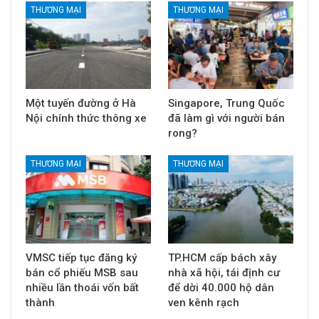
THƯƠNG MẠI
THƯƠNG MẠI
Một tuyến đường ở Hà
Singapore, Trung Quốc
Nội chính thức thông xe
đã làm gì với người bán
rong?
THƯƠNG MẠI
THƯƠNG MẠI
VMSC tiếp tục đăng ký
TP.HCM cấp bách xây
bán cổ phiếu MSB sau
nhà xã hội, tái định cư
nhiều lần thoái vốn bất
để dời 40.000 hộ dân
thành
ven kênh rạch