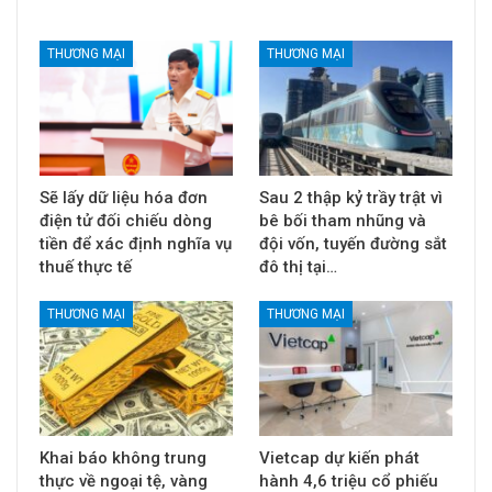
THƯƠNG MẠI
THƯƠNG MẠI
Sẽ lấy dữ liệu hóa đơn
Sau 2 thập kỷ trầy trật vì
điện tử đối chiếu dòng
bê bối tham nhũng và
tiền để xác định nghĩa vụ
đội vốn, tuyến đường sắt
thuế thực tế
đô thị tại…
THƯƠNG MẠI
THƯƠNG MẠI
Khai báo không trung
Vietcap dự kiến phát
thực về ngoại tệ, vàng
hành 4,6 triệu cổ phiếu