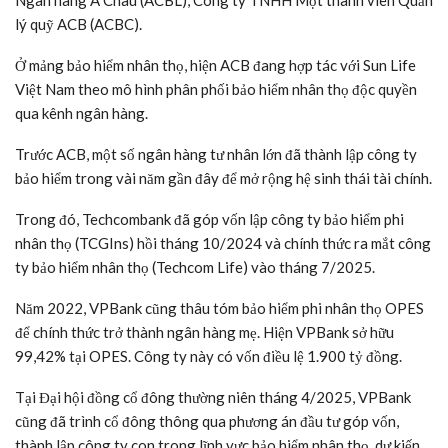
Ngân hàng Á Châu (ACBL), Công ty TNHH Một thành viên Quản
lý quỹ ACB (ACBC).
Ở mảng bảo hiểm nhân thọ, hiện ACB đang hợp tác với Sun Life
Việt Nam theo mô hình phân phối bảo hiểm nhân thọ độc quyền
qua kênh ngân hàng.
Trước ACB, một số ngân hàng tư nhân lớn đã thành lập công ty
bảo hiểm trong vài năm gần đây để mở rộng hệ sinh thái tài chính.
Trong đó, Techcombank đã góp vốn lập công ty bảo hiểm phi
nhân thọ (TCGIns) hồi tháng 10/2024 và chính thức ra mắt công
ty bảo hiểm nhân thọ (Techcom Life) vào tháng 7/2025.
Năm 2022, VPBank cũng thâu tóm bảo hiểm phi nhân thọ OPES
để chính thức trở thành ngân hàng mẹ. Hiện VPBank sở hữu
99,42% tại OPES. Công ty này có vốn điều lệ 1.900 tỷ đồng.
Tại Đại hội đồng cổ đông thường niên tháng 4/2025, VPBank
cũng đã trình cổ đông thông qua phương án đầu tư góp vốn,
thành lập công ty con trong lĩnh vực bảo hiểm nhân thọ, dự kiến