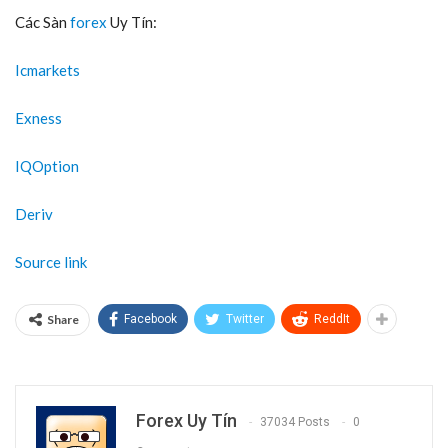
Các Sàn
forex
Uy Tín:
Icmarkets
Exness
IQOption
Deriv
Source link
Share
Facebook
Twitter
ReddIt
Forex Uy Tín
37034 Posts
0