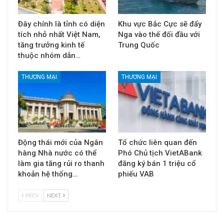
Đây chính là tỉnh có diện
Khu vực Bắc Cực sẽ đẩy
tích nhỏ nhất Việt Nam,
Nga vào thế đối đầu với
tăng trưởng kinh tế
Trung Quốc
thuộc nhóm dẫn…
THƯƠNG MẠI
THƯƠNG MẠI
Động thái mới của Ngân
Tổ chức liên quan đến
hàng Nhà nước có thể
Phó Chủ tịch VietABank
làm gia tăng rủi ro thanh
đăng ký bán 1 triệu cổ
khoản hệ thống…
phiếu VAB
PREV
NEXT