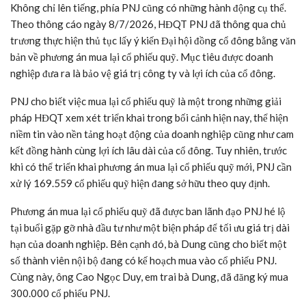
Không chỉ lên tiếng, phía PNJ cũng có những hành động cụ thể.
Theo thông cáo ngày 8/7/2026, HĐQT PNJ đã thông qua chủ
trương thực hiện thủ tục lấy ý kiến Đại hội đồng cổ đông bằng văn
bản về phương án mua lại cổ phiếu quỹ. Mục tiêu được doanh
nghiệp đưa ra là bảo vệ giá trị công ty và lợi ích của cổ đông.
PNJ cho biết việc mua lại cổ phiếu quỹ là một trong những giải
pháp HĐQT xem xét triển khai trong bối cảnh hiện nay, thể hiện
niềm tin vào nền tảng hoạt động của doanh nghiệp cũng như cam
kết đồng hành cùng lợi ích lâu dài của cổ đông. Tuy nhiên, trước
khi có thể triển khai phương án mua lại cổ phiếu quỹ mới, PNJ cần
xử lý 169.559 cổ phiếu quỹ hiện đang sở hữu theo quy định.
Phương án mua lại cổ phiếu quỹ đã được ban lãnh đạo PNJ hé lộ
tại buổi gặp gỡ nhà đầu tư như một biện pháp để tối ưu giá trị dài
hạn của doanh nghiệp. Bên cạnh đó, bà Dung cũng cho biết một
số thành viên nội bộ đang có kế hoạch mua vào cổ phiếu PNJ.
Cùng này, ông Cao Ngọc Duy, em trai bà Dung, đã đăng ký mua
300.000 cổ phiếu PNJ.