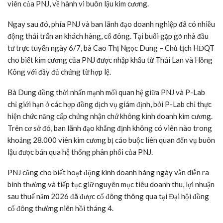
viên của PNJ, về hành vi buôn lậu kim cương.
Ngay sau đó, phía PNJ và ban lãnh đạo doanh nghiệp đã có nhiều
động thái trấn an khách hàng, cổ đông. Tại buổi gặp gỡ nhà đầu
tư trực tuyến ngày 6/7, bà Cao Thị Ngọc Dung – Chủ tịch HĐQT
cho biết kim cương của PNJ được nhập khẩu từ Thái Lan và Hồng
Kông với đầy đủ chứng từ hợp lệ.
Bà Dung đồng thời nhấn mạnh mối quan hệ giữa PNJ và P-Lab
chỉ giới hạn ở các hợp đồng dịch vụ giám định, bởi P-Lab chỉ thực
hiện chức năng cấp chứng nhận chứ không kinh doanh kim cương.
Trên cơ sở đó, ban lãnh đạo khẳng định không có viên nào trong
khoảng 28.000 viên kim cương bị cáo buộc liên quan đến vụ buôn
lậu được bán qua hệ thống phân phối của PNJ.
PNJ cũng cho biết hoạt động kinh doanh hàng ngày vẫn diễn ra
bình thường và tiếp tục giữ nguyên mục tiêu doanh thu, lợi nhuận
sau thuế năm 2026 đã được cổ đông thông qua tại Đại hội đồng
cổ đông thường niên hồi tháng 4.