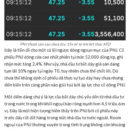
PNJ thoát sàn sau chưa đầy 15s kể từ khi kết thúc ATO
Đây là tiền đề cho một cú lội ngược dòng ngoạn mục của PNJ. Cổ
phiếu PNJ đóng cửa cao nhất phiên tại mức 52.000 đồng/cp, ghi
nhận mức tăng 2,4%. Như vậy, nhà đầu tư bắt đáy giá sàn đang
tạm lãi 10% ngay tại ngày T0, tuy nhiên chưa thể chốt lời. Dù
chưa thể khẳng định cổ phiếu đã thực sự tạo đáy hay chưa nhưng
diễn biến trên cũng phần nào giải toả bớt áp lực cho cổ đông PNJ.
Một điểm đáng chú ý là lực cầu bắt đáy chủ yếu đến từ nhà đầu tư
trong nước trong khi khối ngoại bán ròng mạnh hơn 4,5 triệu đơn
vị. Đây là một hiện tượng hiếm thấy trên PNJ bởi cổ phiếu này
trước đây rất đắt hàng trong mắt nhà đầu tư nước ngoài. Room
ngoại của PNJ thường xuyên trong tình trạng không còn khoảng