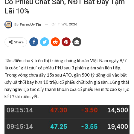
Cổ Phiếu Chất Sàn, NĐT Bắt Đáy Tạm
Lãi 10%
On
Th7 8, 2026
By
Forex Uy Tín
Share
Tâm điểm chú ý trên thị trường chứng khoán Việt Nam ngày 8/7
là cuộc “giải cứu” cổ phiếu PNJ sau 3 phiên giảm sàn liên tiếp.
Trong vòng chưa đầy 15s sau ATO, gần 500 tỷ đồng đổ vào bắt
đáy đã thổi bay hơn 10 triệu cổ phiếu chất bán giá sàn. Động thái
này ngay lập tức đẩy thanh khoản của cổ phiếu lên mức cao kỷ lục
kể từ khi niêm yết.