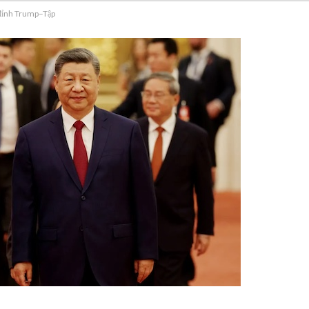
 đỉnh Trump–Tập