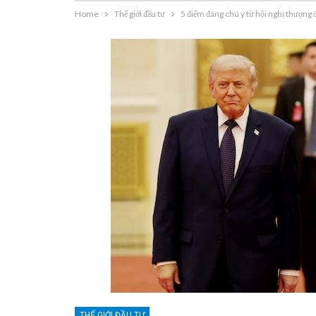
Home
Thế giới đầu tư
5 điểm đáng chú ý từ hội nghị thượng
THẾ GIỚI ĐẦU TƯ