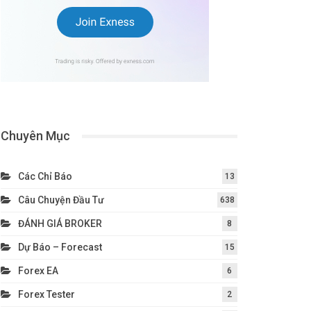
Chuyên Mục
Các Chỉ Báo
13
Câu Chuyện Đầu Tư
638
ĐÁNH GIÁ BROKER
8
Dự Báo – Forecast
15
Forex EA
6
Forex Tester
2