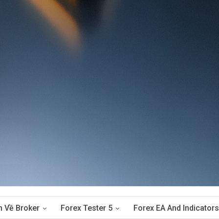
n Về Broker
Forex Tester 5
Forex EA And Indicators