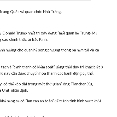
a Trung Quốc và quan chức Nhà Trắng.
ỹ Donald Trump nhất trí xây dựng “mối quan hệ Trung-Mỹ
g cáo chính thức từ Bắc Kinh.
định hướng cho quan hệ song phương trong ba năm tới và xa
ác và “cạnh tranh có kiểm soát”, đồng thời duy trì khác biệt ở
hổ này cần được chuyển hóa thành các hành động cụ thể.
ý’ có thể kéo dài trong một thời gian”, ông Tianchen Xu,
 Unit, nhận định.
khả năng sẽ có “lan can an toàn” để tránh tình hình vượt khỏi