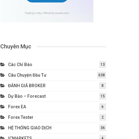
Chuyên Mục
Các Chỉ Báo
13
Câu Chuyện Đầu Tư
638
ĐÁNH GIÁ BROKER
8
Dự Báo – Forecast
15
Forex EA
6
Forex Tester
2
HỆ THỐNG GIAO DỊCH
36
ICMARKETS
4