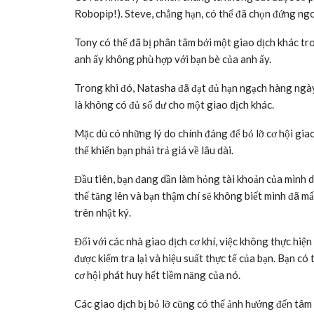
Robopip!). Steve, chẳng hạn, có thể đã chọn đứng ngo
Tony có thể đã bị phân tâm bởi một giao dịch khác tro
anh ấy không phù hợp với bạn bè của anh ấy.
Trong khi đó, Natasha đã đạt đủ hạn ngạch hàng ngày
là không có đủ số dư cho một giao dịch khác.
Mặc dù có những lý do chính đáng để bỏ lỡ cơ hội giao
thể khiến bạn phải trả giá về lâu dài.
Đầu tiên, bạn đang dần làm hỏng tài khoản của mình do
thể tăng lên và bạn thậm chí sẽ không biết mình đã mấ
trên nhật ký.
Đối với các nhà giao dịch cơ khí, việc không thực hiện 
được kiểm tra lại và hiệu suất thực tế của bạn. Bạn có
cơ hội phát huy hết tiềm năng của nó.
Các giao dịch bị bỏ lỡ cũng có thể ảnh hưởng đến tâm 