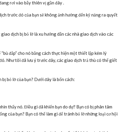
đang rơi vào bẫy thiên vị gần đây .
 dịch trước đó của bạn sẽ không ảnh hưởng đến kỹ năng ra quyết
 giao dịch bị bỏ lỡ là xu hướng dẫn các nhà giao dịch vào các
ể “bù đắp” cho nó bằng cách thực hiện một thiết lập kém lý
. Như tôi đã lưu ý trước đây, các giao dịch trả thù có thể giết
h bị bỏ lỡ của bạn? Dưới đây là bốn cách:
nhìn thấy nó. Điều gì đã khiến bạn do dự? Bạn có bị phân tâm
ống của bạn? Bạn có thể làm gì để tránh bỏ lỡ những loại cơ hội