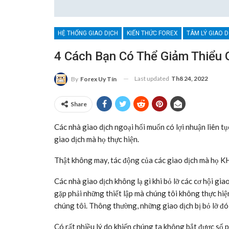
HỆ THỐNG GIAO DỊCH
KIẾN THỨC FOREX
TÂM LÝ GIAO D
4 Cách Bạn Có Thể Giảm Thiểu G
Last updated
Th8 24, 2022
By
Forex Uy Tín
Share
Các nhà giao dịch ngoại hối muốn có lợi nhuận liên tụ
giao dịch mà họ thực hiện.
Thật không may, tác động của các giao dịch mà họ K
Các nhà giao dịch không lạ gì khi bỏ lỡ các cơ hội gia
gặp phải những thiết lập mà chúng tôi không thực hiệ
chúng tôi. Thông thường, những giao dịch bị bỏ lỡ đó
Có rất nhiều lý do khiến chúng ta không bắt được số p