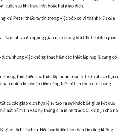
ài cuộc sau khi thua một hoặc hai giao dịch.
ng khi Peter thiếu tự tin trong việc bóp cò vì thành kiến của
 của mình và đã ngừng giao dịch trong khi Clint chỉ đơn giản
 dịch, nhưng việc không thực hiện các thiết lập hợp lệ cũng có
 không thực hiện các thiết lập hoàn toàn tốt. Chi phí cơ hội có
t bao nhiêu lợi nhuận tiềm năng trừ khi bạn theo dõi chúng
tất cả các giao dịch hợp lệ sẽ tạo ra sự khác biệt giữa kết quả
 thể mất niềm tin vào hệ thống của mình trước cả khi bạn cho nó
lý giao dịch của bạn. Nếu bạn khiến bản thân tin rằng không