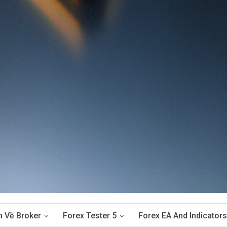
n Về Broker
Forex Tester 5
Forex EA And Indicators