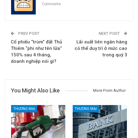
Comments
PREV POST
NEXT POST
Cổ phiếu “trùm” đất Thủ
Lãi suất liên ngân hàng
Thiêm “phi như tên lửa”
có thể duy trì ở mức cao
150% sau 4 tháng,
trong quý 3
doanh nghiệp nói gì?
You Might Also Like
More From Author
THƯƠNG MẠI
THƯƠNG MẠI