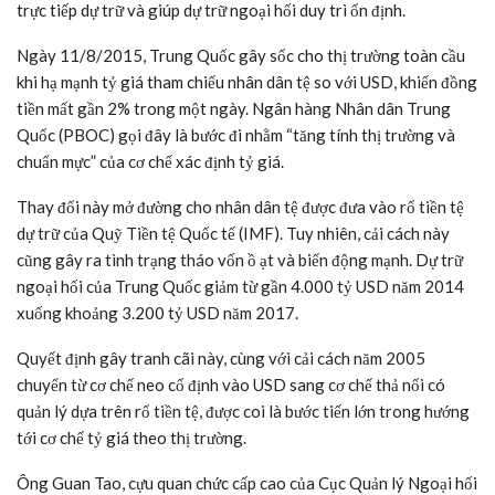
trực tiếp dự trữ và giúp dự trữ ngoại hối duy trì ổn định.
Ngày 11/8/2015, Trung Quốc gây sốc cho thị trường toàn cầu
khi hạ mạnh tỷ giá tham chiếu nhân dân tệ so với USD, khiến đồng
tiền mất gần 2% trong một ngày. Ngân hàng Nhân dân Trung
Quốc (PBOC) gọi đây là bước đi nhằm “tăng tính thị trường và
chuẩn mực” của cơ chế xác định tỷ giá.
Thay đổi này mở đường cho nhân dân tệ được đưa vào rổ tiền tệ
dự trữ của Quỹ Tiền tệ Quốc tế (IMF). Tuy nhiên, cải cách này
cũng gây ra tình trạng tháo vốn ồ ạt và biến động mạnh. Dự trữ
ngoại hối của Trung Quốc giảm từ gần 4.000 tỷ USD năm 2014
xuống khoảng 3.200 tỷ USD năm 2017.
Quyết định gây tranh cãi này, cùng với cải cách năm 2005
chuyển từ cơ chế neo cố định vào USD sang cơ chế thả nổi có
quản lý dựa trên rổ tiền tệ, được coi là bước tiến lớn trong hướng
tới cơ chế tỷ giá theo thị trường.
Ông Guan Tao, cựu quan chức cấp cao của Cục Quản lý Ngoại hối