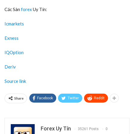
Các Sàn
forex
Uy Tín:
Icmarkets
Exness
IQOption
Deriv
Source link
Share
Facebook
Twitter
ReddIt
Forex Uy Tín
35261 Posts
0