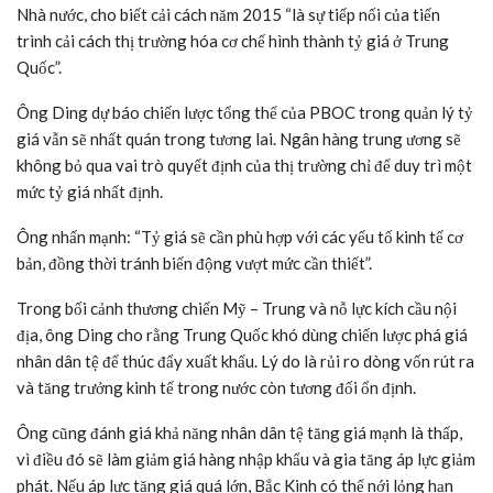
Nhà nước, cho biết cải cách năm 2015 “là sự tiếp nối của tiến
trình cải cách thị trường hóa cơ chế hình thành tỷ giá ở Trung
Quốc”.
Ông Ding dự báo chiến lược tổng thể của PBOC trong quản lý tỷ
giá vẫn sẽ nhất quán trong tương lai. Ngân hàng trung ương sẽ
không bỏ qua vai trò quyết định của thị trường chỉ để duy trì một
mức tỷ giá nhất định.
Ông nhấn mạnh: “Tỷ giá sẽ cần phù hợp với các yếu tố kinh tế cơ
bản, đồng thời tránh biến động vượt mức cần thiết”.
Trong bối cảnh thương chiến Mỹ – Trung và nỗ lực kích cầu nội
địa, ông Ding cho rằng Trung Quốc khó dùng chiến lược phá giá
nhân dân tệ để thúc đẩy xuất khẩu. Lý do là rủi ro dòng vốn rút ra
và tăng trưởng kinh tế trong nước còn tương đối ổn định.
Ông cũng đánh giá khả năng nhân dân tệ tăng giá mạnh là thấp,
vì điều đó sẽ làm giảm giá hàng nhập khẩu và gia tăng áp lực giảm
phát. Nếu áp lực tăng giá quá lớn, Bắc Kinh có thể nới lỏng hạn