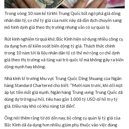
Trong vòng 10 năm kể từ khi Trung Quốc bất ngờ phá giá đồng
nhân dân tệ, cơ chế tỷ giá của nước này đã dần dịch chuyển sang
mô hình định giá theo thị trường nhưng vẫn có sự quản lý.
Rút kinh nghiệm từ quá khứ, Bắc Kinh hiện sử dụng nhiều công cụ
đa dạng hơn để kiểm soát biến động tỷ giá. Thách thức chính
trong 10 năm tới là liệu nhân dân tệ có thể mở rộng cơ chế định
giá theo thị trường và tăng vai trò quốc tế mà không gây ra biến
động mạnh hay không.
Nhà kinh tế trưởng khu vực Trung Quốc Ding Shuang của Ngân
hàng Standard Chartered cho biết: “Mười năm trước, khi đối mặt
áp lực tiền mất giá mạnh, Ngân hàng Trung ương Trung Quốc đã
dùng dự trữ ngoại hối, tiêu hao gần 1.000 tỷ USD để hỗ trợ tỷ
giá. Điều này khó có khả năng tái diễn”.
Ông nói thêm rằng từ đó đến nay, bộ công cụ quản lý tỷ giá của
Bắc Kinh đã đa dạng hơn nhiều, giảm phụ thuộc vào việc dùng