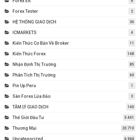
Forex EA
6
Forex Tester
2
HỆ THỐNG GIAO DỊCH
36
ICMARKETS
4
Kiến Thức Cơ Bản Về Broker
11
Kiến Thức Forex
148
Nhận Định Thị Trường
85
Phân Tích Thị Trường
60
Pin Up Peru
1
Sàn Forex Lừa Đảo
3
TÂM LÝ GIAO DỊCH
140
Thế Giới Đầu Tư
5.441
Thương Mại
20.710
Uncategorized
6.944